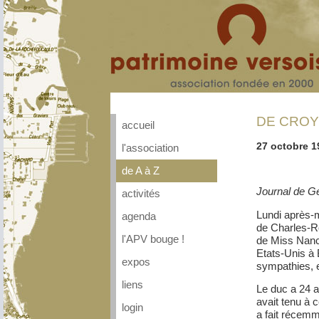
DE CROY
accueil
27 octobre 
l'association
de A à Z
Journal de G
activités
Lundi après-m
agenda
de Charles-Ro
l'APV bouge !
de Miss Nancy
Etats-Unis à
expos
sympathies, 
liens
Le duc a 24 a
avait tenu à c
login
a fait récemm