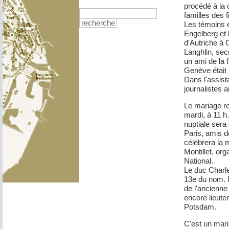
procédé à la c
familles des 
recherche
Les témoins é
Engelberg et
d'Autriche à
Langhlin, sec
un ami de la 
Genève était 
Dans l'assist
journalistes 
Le mariage re
mardi, à 11 h.
nuptiale sera
Paris, amis d
célébrera la 
Montillet, org
National.
Le duc Charle
13e du nom. N
de l'ancienne
encore lieute
Potsdam.
C'est un mari