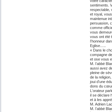
votre caractè
sentiments. Vo
respectable, v
et royal, vous
maintenue inta
persuasion, 
comme offici
vous demeurer
vous ont été 
l'honneur dan
Eglise…..
« Dans le choi
compagne de 
et ose vous en
M. l'abbé Blan
aussi avez de
pleine de sèv
de la religion
joui d'une éd
dons du cœur 
L'orateur parl
il se déclare
et à les appré
M. Adrien La
M. l'abbé Bla