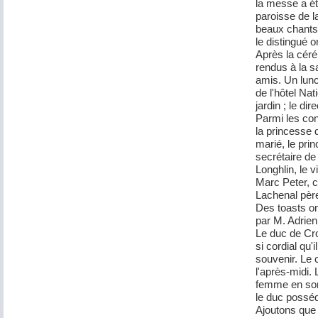
la messe a ét
paroisse de 
beaux chants 
le distingué 
Après la céré
rendus à la s
amis. Un lunc
de l'hôtel Na
jardin ; le di
Parmi les con
la princesse 
marié, le prin
secrétaire d
Longhlin, le 
Marc Peter, c
Lachenal père 
Des toasts on
par M. Adrien
Le duc de Cro
si cordial qu'
souvenir. Le 
l'après-midi.
femme en son 
le duc posséd
Ajoutons que l