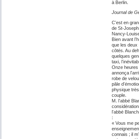
à Berlin.
Journal de G
C'est en gran
de St-Joseph,
Nancy-Louis
Bien avant l'h
que les deux 
côtés. Au deh
quelques gen
taxi, l'inévit
Onze heures e
annonça l'arri
robe de velou
pâle d'émotion
physique très
couple.
M. l'abbé Bla
considération
l'abbé Blanch
:
« Vous me per
enseignement
connais ; il m