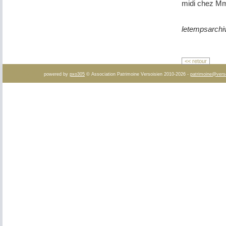
midi chez Mm
letempsarchi
<< retour
powered by
pxo305
© Association Patrimoine Versoisien 2010-2026 -
patrimoine@vers