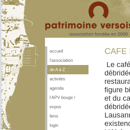
CAFE 
accueil
l'association
Le café
de A à Z
débridée
activités
restaur
figure 
agenda
et du c
l'APV bouge !
débridé
expos
Lausann
liens
existen
login