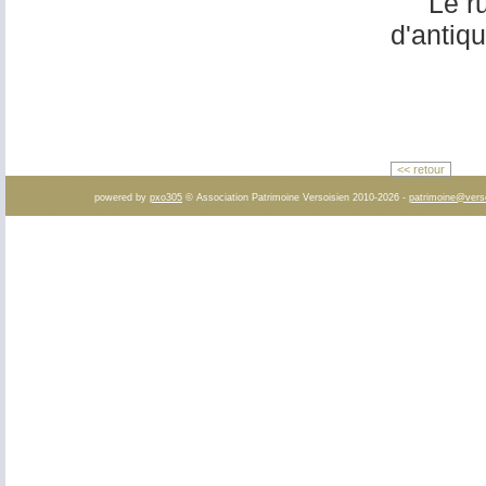
Le rura
d'antiq
<< retour
powered by
pxo305
© Association Patrimoine Versoisien 2010-2026 -
patrimoine@vers