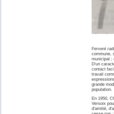
Fervent rad
commune, si
municipal ; 
D'un caract
contact faci
travail com
expressions
grande modes
population.
En 1950, Ch
Versoix pour
d'amitié, d'
cesse pas ;