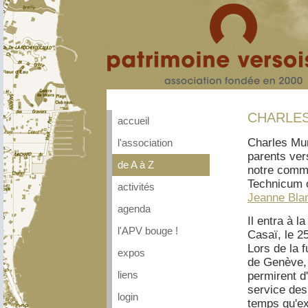
CHARLES
accueil
Charles Mun
l'association
parents ver
de A à Z
notre commu
Technicum o
activités
Jeanne Bla
agenda
Il entra à l
l'APV bouge !
Casaï, le 25
Lors de la 
expos
de Genève, i
liens
permirent d'
service de
login
temps qu'ex