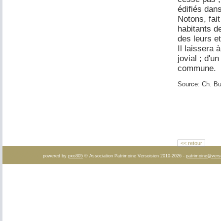
édifiés dans
Notons, fai
habitants d
des leurs e
Il laissera
jovial ; d'
commune.
Source: Ch. Bur
<< retour
powered by
pxo305
© Association Patrimoine Versoisien 2010-2026 -
patrimoine@vers