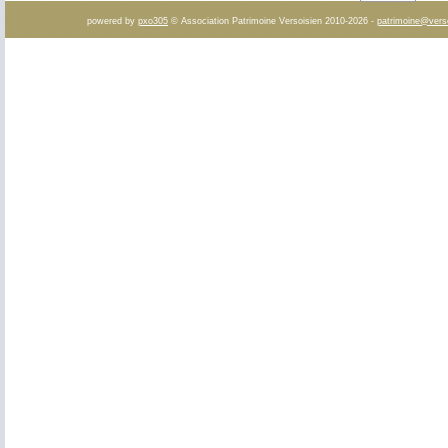
powered by
pxo305
© Association Patrimoine Versoisien 2010-2026 -
patrimoine@vers