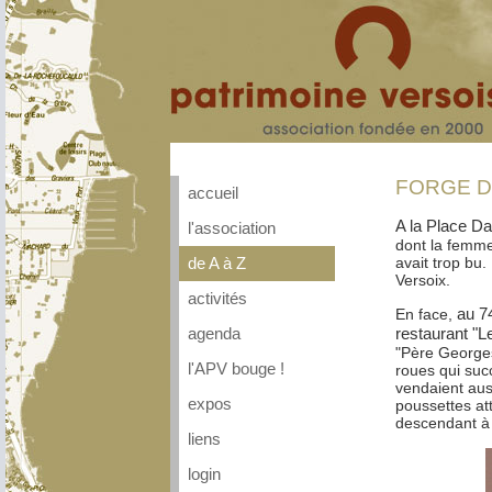
FORGE D
accueil
A la Place Da
l'association
dont la femme 
avait trop bu. 
de A à Z
Versoix.
activités
au 74
En face,
restaurant "L
agenda
"Père Georges"
l'APV bouge !
roues qui succ
vendaient auss
expos
poussettes at
descendant à p
liens
login