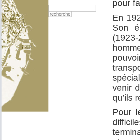
pour f
recherche
En 192
Son ép
(1923-
homme 
pouvoi
transp
spécial
venir 
qu’ils 
Pour l
diffi
termina