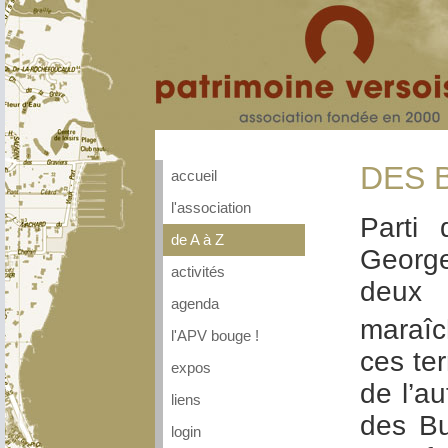
DES 
accueil
l'association
Parti 
de A à Z
George
activités
deux 
agenda
maraîc
l'APV bouge !
ces te
expos
de l’a
liens
des Bu
login