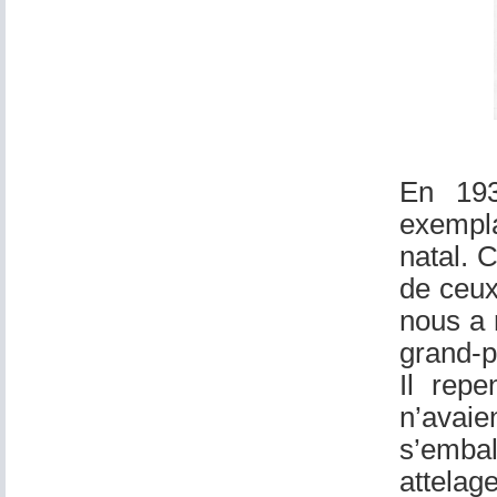
En 193
exempla
natal. 
de ceux
nous a 
grand-p
Il repe
n’avai
s’embal
attelag