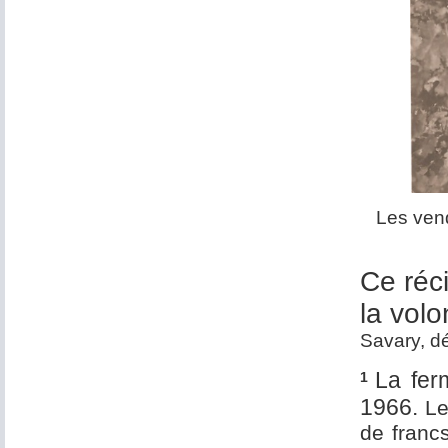
Les vend
Ce réci
la volo
Savary, 
La fer
1
1966.
Le
de franc