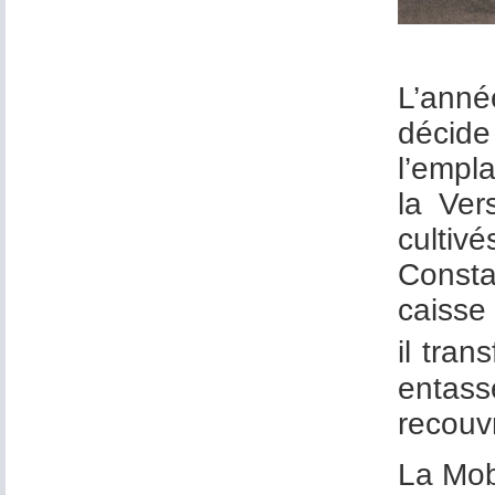
L’anné
décide 
l’empl
la Ver
cultiv
Consta
caisse
il tran
entas
recouv
La Mobi