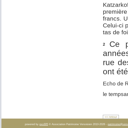
Katzarkof
première
francs. U
Celui-ci 
tas de fo
Ce p
2
années
rue de
ont ét
Echo de R
le tempsa
<< retour
powered by
pxo305
© Association Patrimoine Versoisien 2010-2026 -
patrimoine@vers