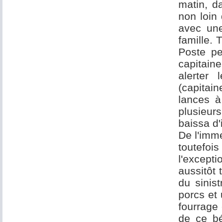
matin, da
non loin 
avec une
famille. 
Poste pe
capitain
alerter
(capitai
lances à
plusieur
baissa d'
De l'imme
toutefoi
l'excepti
aussitôt 
du sinist
porcs et
fourrage 
de ce bé