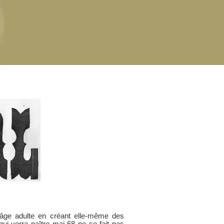
’âge adulte en créant elle-même des
i verra naître mai 68 ne se fait pas