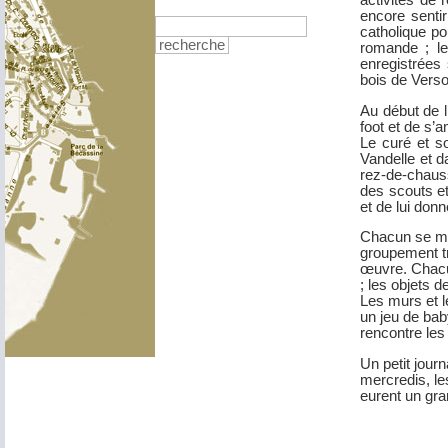
encore senti
catholique po
recherche
romande ; le
enregistrées
bois de Versoi
Au début de l
foot et de s’
Le curé et s
Vandelle et d
rez-de-chauss
des scouts et
et de lui don
Chacun se mit 
groupement tr
œuvre. Chacun 
; les objets 
Les murs et l
un jeu de bab
rencontre les
Un petit jour
mercredis, le
eurent un gra