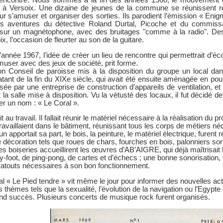
r à Versoix. Une dizaine de jeunes de la commune se réunissent ré
ur s’amuser et organiser des sorties. Ils parodient l’émission « Eni
s aventures du détective Roland Durtal, Picoche et du commiss
 sur un magnétophone, avec des bruitages "comme à la radio". Des 
x, l’occasion de fleurter au son de la guitare.
’année 1967, l’idée de créer un lieu de rencontre qui permettrait d’é
amuser avec des jeux de société, prit forme.
on Conseil de paroisse mis à la disposition du groupe un local dan
atant de la fin du XIXe siècle, qui avait été ensuite aménagée en po
ée par une entreprise de construction d’appareils de ventilation, et 
 la salle mise à disposition. Vu la vétusté des locaux, il fut décidé d
ner un nom : « Le Coral ».
au travail. Il fallait réunir le matériel nécessaire à la réalisation du
availlaient dans le bâtiment, réunissant tous les corps de métiers néce
apportait sa part, le bois, la peinture, le matériel électrique, furent
de décoration tels que roues de chars, fourches en bois, palonniers sor
es boiseries accueillirent les œuvres d’AB’AIGRE, qui déjà maîtrisait
y-foot, de ping-pong, de cartes et d’échecs ; une bonne sonorisation, 
 atouts nécessaires à son bon fonctionnement.
nal « Le Pied tendre » vit même le jour pour informer des nouvelles ac
s thèmes tels que la sexualité, l’évolution de la navigation ou l’Egypt
nd succès. Plusieurs concerts de musique rock furent organisés.