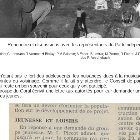
Rencontre et discussions avec les représentants du Parti Indépe
Wicht;C.Lehmann;R.Vermot; H.Biollay; P.M.Salamin; A.Estier; B.Levrat; M.Pernet; R.Piccot; J
dos R.Aeschebach
 n’étant pas le fort des adolescents, les nuisances dues à la musiqu
aintes du voisinage. Comme il fallait s’y attendre, le Conseil de p
i reste un bon souvenir pour ceux qui y ont participé.
 groupe du Coral écrivit une lettre aux autorités pour leur demander un
es jeunes.