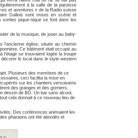
gulièrement à la salle de la paroisse
gmes et aventures » de la Radio suisse
aire Gallois sont mises en scène et
sorties pique-nique se font dans les
couter de la musique, de jouer au baby-
s l’ancienne église, située au chemin
uponnière. Ce bâtiment était occupé au
à l’étage se trouvaient logée la troupe
e décorer le local dans le style western
 projet. Plusieurs des membres de ce
ssaires, ceci facilita la mise en
 récupérés sur les chantiers versoisiens
tirent des granges et des greniers.
 le dessin de BD. Un bar sans alcool,
tout cela donnait à ce nouveau lieu de
tivités. Des conférences animaient les
e des pharaons ont été abordés et