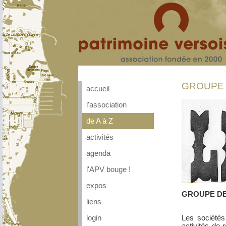
GROUPE 
accueil
l'association
de A à Z
activités
agenda
l'APV bouge !
expos
GROUPE DE
liens
Les sociétés
login
activités de