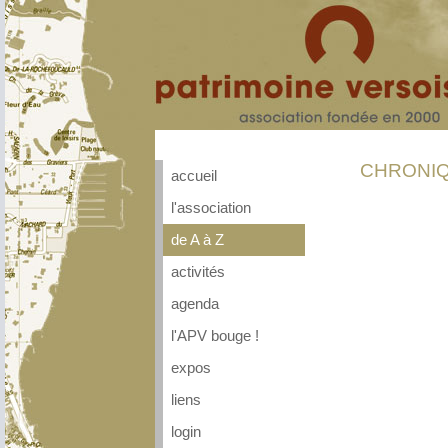
CHRONIQ
accueil
l'association
de A à Z
activités
agenda
l'APV bouge !
expos
liens
login