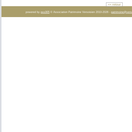
<< retour
powered by
pxo305
© Association Patrimoine Versoisien 2010-2026 -
patrimoine@vers