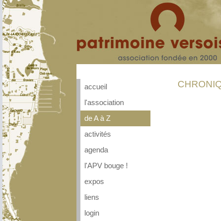
CHRONIQ
accueil
l'association
de A à Z
activités
agenda
l'APV bouge !
expos
liens
login