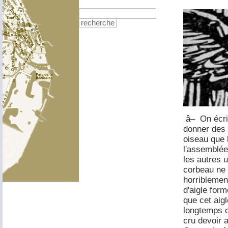
recherche
â– On écrit
donner des 
oiseau que 
l'assemblée
les autres 
corbeau ne s
horriblemen
d'aigle form
que cet aig
longtemps cr
cru devoir a