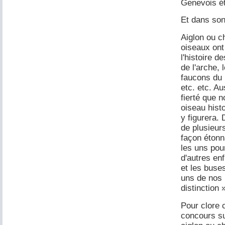
Genevois é
Et dans son
Aiglon ou c
oiseaux ont
l'histoire 
de l'arche, 
faucons du 
etc. etc. A
fierté que 
oiseau histo
y figurera.
de plusieur
façon étonn
les uns pou
d'autres en
et les buse
uns de nos 
distinction 
Pour clore 
concours sur