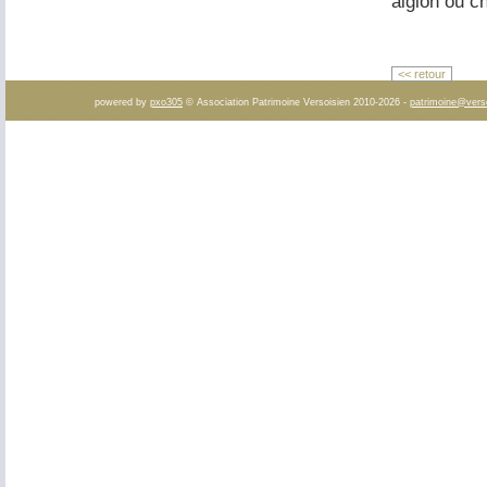
aiglon ou c
<< retour
powered by
pxo305
© Association Patrimoine Versoisien 2010-2026 -
patrimoine@vers