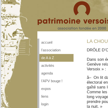
LA CHOU
accueil
DRÔLE D’O
l'association
de A à Z
Dans son éd
Genève relat
activités
Versoix » :
agenda
â– On lit d
l'APV bouge !
électoral e
gaîté sans l
expos
Comme les r
long voyage
liens
prendre pour
login
la nuit. »