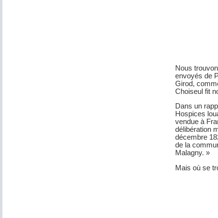
Nous trouvons
envoyés de Pa
Girod, comme 
Choiseul fit
Dans un rappo
Hospices loua
vendue à Fra
délibération m
décembre 1822
de la commune
Malagny. »
Mais où se tr