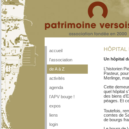
HÔPITAL
accueil
Un hôpital d
l'association
L’historien P
de A à Z
Pasteur, pour
Merlinge, ma
activités
Cette demeure
agenda
quel hôpital 
des biens d'E
l'APV bouge !
péages. Et ce
expos
Toutefois, re
liens
comtes de Sav
de bourgs fra
login
Le bourg de V