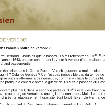
 DE VERSOIX
ans l'ancien bourg de Versoix ?
eme
ierre Bertrand
nous dit que le hasard lui a fait rencontrer au 76
vo
(1)
 l'année 1643, un acte concernant la vente à Versoix d'une maison p
rchand passementier.
 était sise dans la Grand-Rue de Versoix, jouxtant la maison dite de 
s'agit-il ? Celui de Genève ? Ce n'est pas impossible car, du temps de
glise ont été affermés à des genevois, comme la chapelle du Saint-Espr
tte pratique a continué après la guerre de 1589 et le passage du Pa
e
montant plus haut, dans la seconde partie du XIII
siècle, des franchis
oie au bourg de Versoix où une église fut construite. Mais il est à 
nchisés, un établissement hospitalier était fondé. Exemple Hermance
ersoix au pied de l'enceinte du château possédait-il un hôpital ?