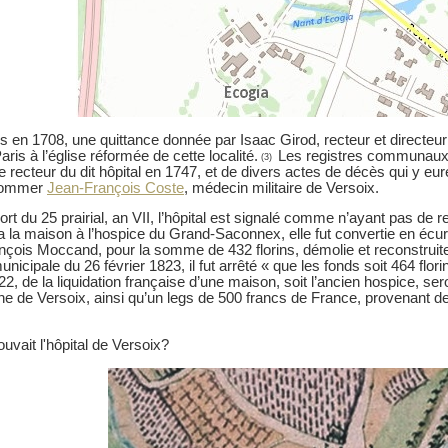
 en 1708, une quittance donnée par Isaac Girod, recteur et directeur 
ris à l’église réformée de cette localité.
Les registres communaux 
(3)
recteur du dit hôpital en 1747, et de divers actes de décès qui y eur
 nommer
Jean-François Coste
, médecin militaire de Versoix.
rt du 25 prairial, an VII, l’hôpital est signalé comme n’ayant pas de r
 la maison à l’hospice du Grand-Saconnex, elle fut convertie en écur
nçois Moccand, pour la somme de 432 florins, démolie et reconstrui
unicipale du 26 février 1823, il fut arrêté « que les fonds soit 464 flori
, de la liquidation française d’une maison, soit l’ancien hospice, se
 de Versoix, ainsi qu’un legs de 500 francs de France, provenant d
ouvait l'hôpital de Versoix?