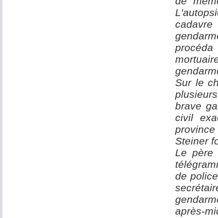
de même 
L'autops
cadavre 
gendarmer
procéda 
mortuair
gendarme
Sur le ch
plusieurs
brave ga
civil ex
provin
Steiner f
Le père 
télégram
de polic
secrétai
gendarme
après-mid