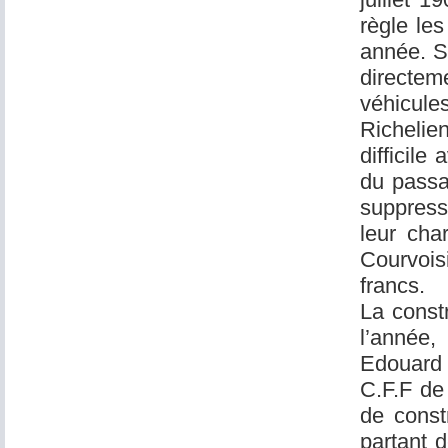
règle le
année. St
directem
véhicule
Richelien
difficile
du passa
suppressi
leur cha
Courvoisi
francs.
La const
l’année,
Edouard 
C.F.F de
de const
partant d