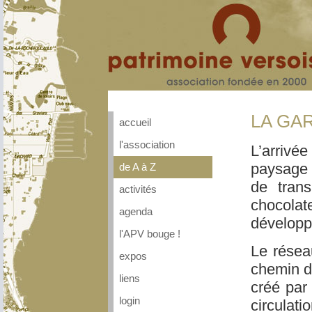
LA GA
accueil
l'association
L’arrivée
paysage 
de A à Z
de trans
activités
chocola
agenda
développe
l'APV bouge !
Le résea
expos
chemin de
liens
créé par 
login
circulati