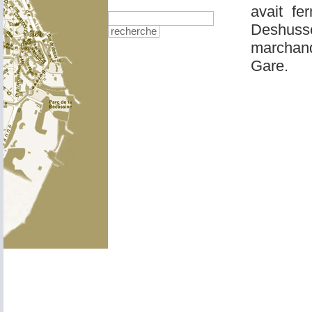
avait fe
Deshusse
recherche
marchand
Gare.