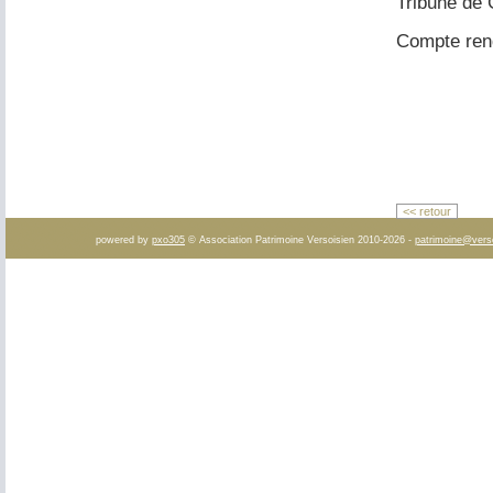
Tribune de
Compte rend
<< retour
powered by
pxo305
© Association Patrimoine Versoisien 2010-2026 -
patrimoine@vers