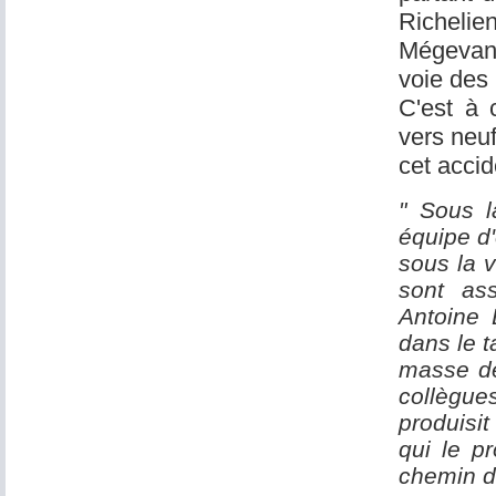
Richelie
Mégevand
voie des
C'est à 
vers neu
cet accid
" Sous l
équipe d'
sous la v
sont as
Antoine 
dans le 
masse de 
collègu
produisit
qui le pr
chemin de