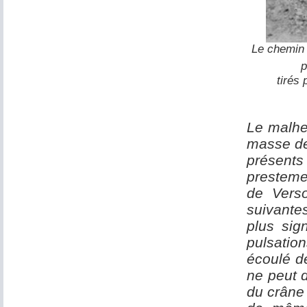
Le chemin d
p
tirés
Le malhe
masse de 
présents
presteme
de Verso
suivante
plus sig
pulsation
écoulé de
ne peut d
du crâne 