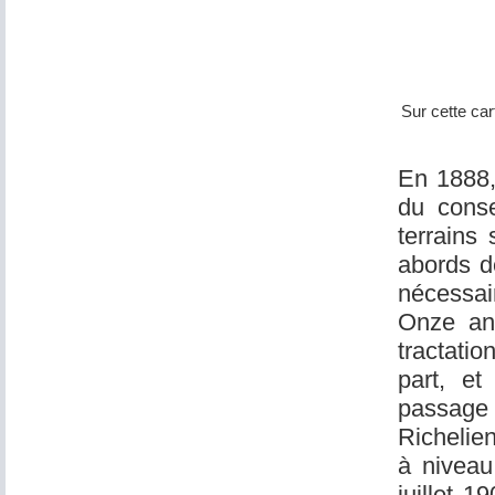
Sur cette ca
En 1888,
du conse
terrains 
abords d
nécessai
Onze ans
tractati
part, et
passage 
Richelien
à niveau
juillet 