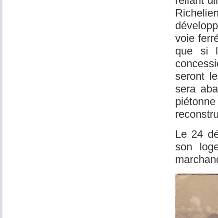
reliant 
Richelie
développ
voie ferr
que si l
concessio
seront l
sera aba
piétonne 
reconstru
Le 24 dé
son log
marchandi