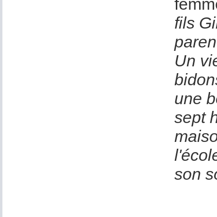
femme
fils G
parent
Un vi
bidons
une b
sept h
maiso
l'écol
son so