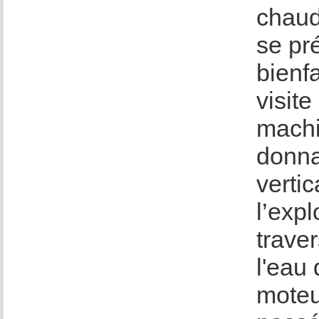
chaudi
se pr
bienf
visite
machi
donna
verti
l’exp
traver
l'eau
moteur