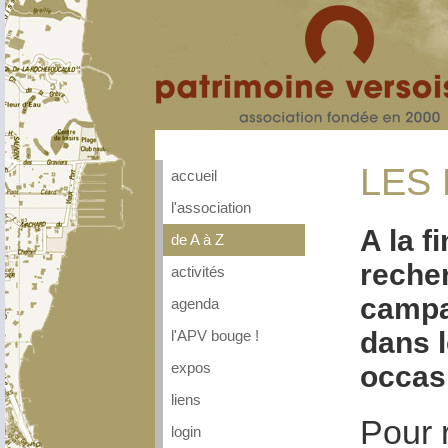
LES 
accueil
l'association
A la f
de A à Z
recher
activités
campag
agenda
dans l
l'APV bouge !
occasi
expos
liens
Pour 
login