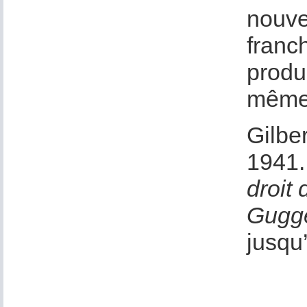
nouve
franc
produ
mêmes
Gilbe
1941.
droit 
Gugge
jusqu