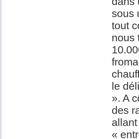
dans 
sous 
tout 
nous 
10.00
froma
chauff
le dé
». A 
des r
allant
« entr