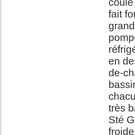
coule
fait 
grand
pompe
réfri
en de
de-ch
bassi
chacu
très 
Sté G
froide