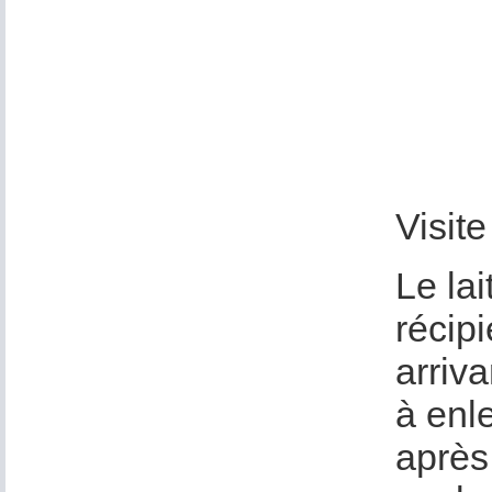
Visit
Le la
récipi
arriva
à enl
après 