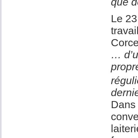
que de
Le 23 
trava
Corcel
… d’u
propr
régul
dernie
Dans 
conven
laite