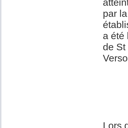
attein
par la
établ
a été
de St 
Verso
Lors 