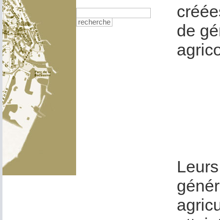
créées
recherche
de gér
agric
Leurs
génér
agric