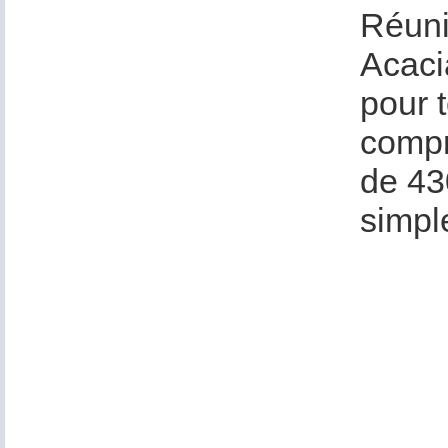
Réunie
Acacia
pour 
compr
de 430
simpl