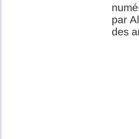
numér
par Al
des a