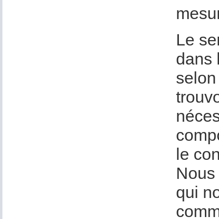
mesur
Le se
dans 
selon 
trouv
néces
compos
le co
Nous 
qui n
comme 