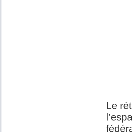
Le ré
l’esp
fédér