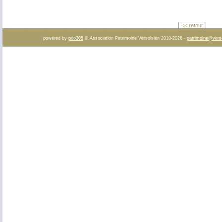
<< retour
powered by
pxo305
© Association Patrimoine Versoisien 2010-2026 -
patrimoine@vers