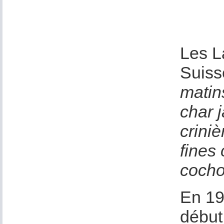
Les L
Suiss
matins
char 
crini
fines
cocho
En 19
début