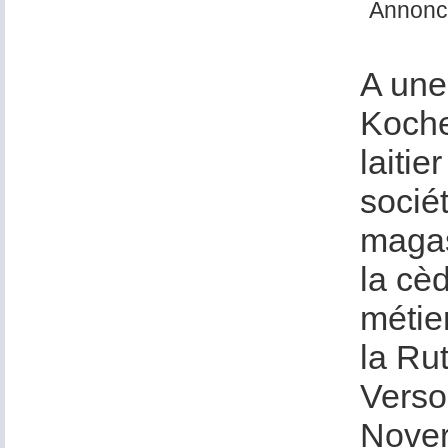
Annonce
A une
Kocher
laitie
socié
magas
la cè
métier
la Rut
Versoi
Nover