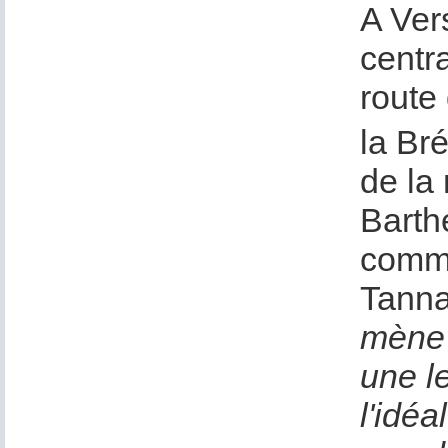
A Ver
centr
route
la Bré
de la
Barth
comme
Tannay
mène 
une le
l'idé