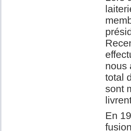
laite
membr
prési
Recen
effec
nous 
total
sont 
livren
En 191
fusio