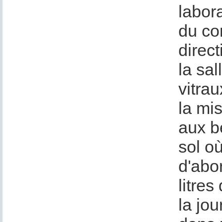
labor
du co
direc
la sal
vitrau
la mis
aux b
sol o
d'abo
litres
la jo