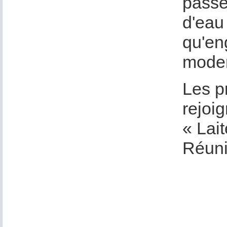
passé
d'eau
qu'eng
modern
Les p
rejoi
« Lai
Réuni